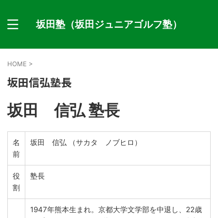
坂田塾（坂田ジュニアゴルフ塾）
HOME
>
坂田信弘塾長
坂田 信弘 塾長
名
坂田 信弘 （サカタ ノブヒロ）
前
役
塾長
割
1947年熊本生まれ。京都大学文学部を中退し、22歳