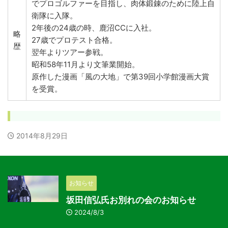
でプロゴルファーを目指し、肉体鍛錬のために陸上自
衛隊に入隊。
2年後の24歳の時、鹿沼CCに入社。
略
27歳でプロテスト合格。
歴
翌年よりツアー参戦。
昭和58年11月より文筆業開始。
原作した漫画「風の大地」で第39回小学館漫画大賞
を受賞。
2014年8月29日
お知らせ
坂田信弘氏お別れの会のお知らせ
2024/8/3